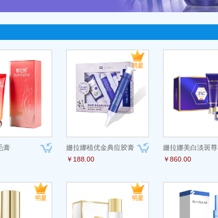
毛膏
姗拉娜植优金典痘胶膏
姗拉娜美白淡斑尊
￥188.00
￥860.00