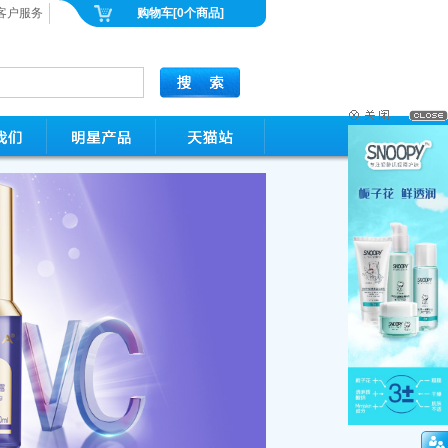
客户服务
购物车[0个商品]