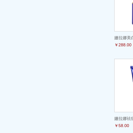
姗拉娜美
￥288.00
姗拉娜祛
￥58.00