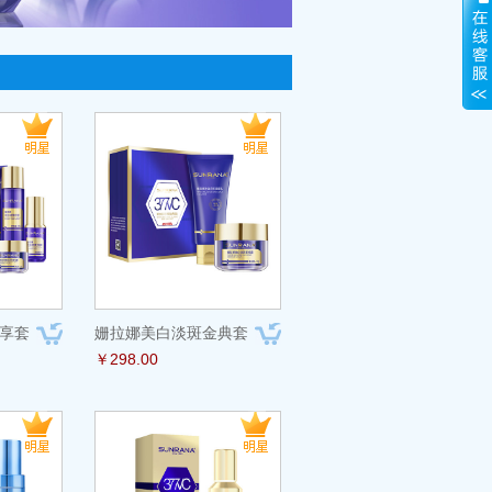
享套
姗拉娜美白淡斑金典套
￥298.00